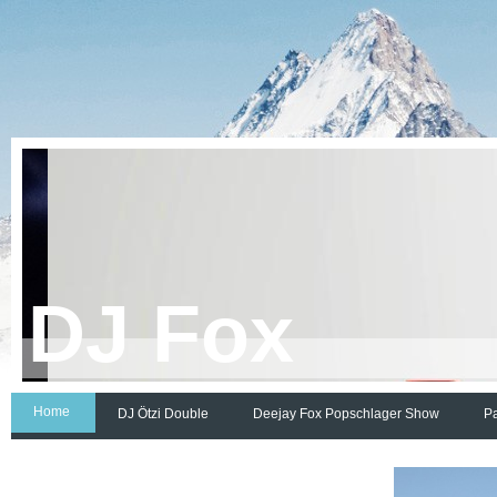
DJ Fox
Home
DJ Ötzi Double
Deejay Fox Popschlager Show
Pa