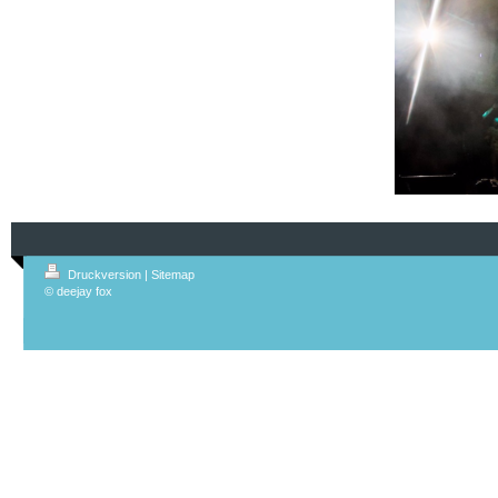
Druckversion
|
Sitemap
© deejay fox